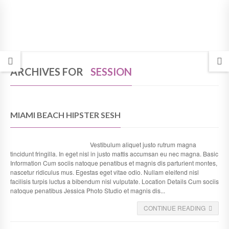
ARCHIVES FOR
SESSION
MIAMI BEACH HIPSTER SESH
Vestibulum aliquet justo rutrum magna
tincidunt fringilla. In eget nisl in justo mattis accumsan eu nec magna. Basic
Information Cum sociis natoque penatibus et magnis dis parturient montes,
nascetur ridiculus mus. Egestas eget vitae odio. Nullam eleifend nisl
facilisis turpis luctus a bibendum nisl vulputate. Location Details Cum sociis
natoque penatibus Jessica Photo Studio et magnis dis...
CONTINUE READING